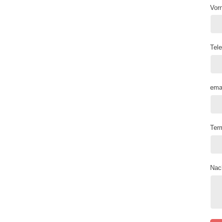
Vor
Tel
ema
Ter
Nac