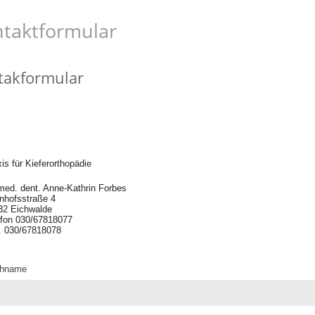
taktformular
takformular
is für Kieferorthopädie
med. dent. Anne-Kathrin Forbes
nhofsstraße 4
32 Eichwalde
efon 030/67818077
. 030/67818078
hname