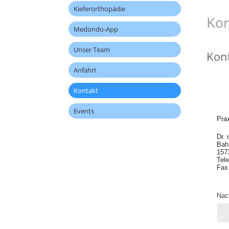
Kieferorthopädie
Kon
Medondo-App
Unser Team
Kon
Anfahrt
Kontakt
Events
Prax
Dr. 
Bah
157
Tel
Fax
Nac