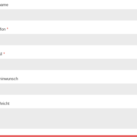
name
efon
*
il
*
minwunsch
hricht