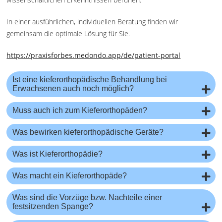
In einer ausführlichen, individuellen Beratung finden wir
gemeinsam die optimale Lösung für Sie.
https://praxisforbes.medondo.app/de/patient-portal
Ist eine kieferorthopädische Behandlung bei
Erwachsenen auch noch möglich?
Muss auch ich zum Kieferorthopäden?
Was bewirken kieferorthopädische Geräte?
Was ist Kieferorthopädie?
Kieferorthopädie befaßt sich mit allem rund um den Mund und besonders innen drin, mit den Lippen, den
und vorzeitigen Zahnverlust.
Kieferorthopädie verbessert dem Zahnarzt die Möglichkeiten für den Zahnersatz.
Was macht ein Kieferorthopäde?
Was sind die Vorzüge bzw. Nachteile einer
festsitzenden Spange?