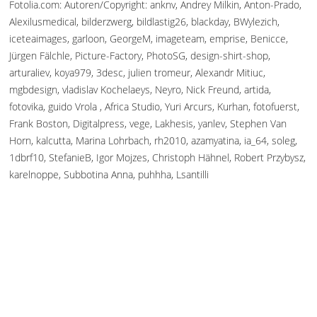
Fotolia.com: Autoren/Copyright: anknv, Andrey Milkin, Anton-Prado,
Alexilusmedical, bilderzwerg, bildlastig26, blackday, BWylezich,
iceteaimages, garloon, GeorgeM, imageteam, emprise, Benicce,
Jürgen Fälchle, Picture-Factory, PhotoSG, design-shirt-shop,
arturaliev, koya979, 3desc, julien tromeur, Alexandr Mitiuc,
mgbdesign, vladislav Kochelaeys, Neyro, Nick Freund, artida,
fotovika, guido Vrola , Africa Studio, Yuri Arcurs, Kurhan, fotofuerst,
Frank Boston, Digitalpress, vege, Lakhesis, yanlev, Stephen Van
Horn, kalcutta, Marina Lohrbach, rh2010, azamyatina, ia_64, soleg,
1dbrf10, StefanieB, Igor Mojzes, Christoph Hähnel, Robert Przybysz,
karelnoppe, Subbotina Anna, puhhha, Lsantilli